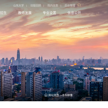
山东大学
|
旧版回顾
|
院内信息
|
后台管理
招生
教师发展
专业设置
信息公开
网站首页
本科映像